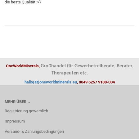
die beste Qualität :>)
OneWorldMinerals,
Großhandel für Gewerbetreibende, Berater,
Therapeuten etc.
hallo(at)oneworldminerals.eu
, 0049 6257 9188-004
MEHR ÜBER...
Registrierung gewerblich
Impressum
Versand- & Zahlungsbedingungen