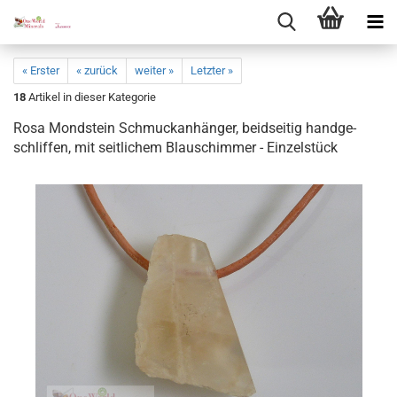
« Erster
« zurück
weiter »
Letzter »
18
Artikel in dieser Kategorie
Rosa Mond­stein Schmuck­an­hän­ger, beid­sei­tig hand­ge­
schlif­fen, mit seit­li­chem Blau­schim­mer - Ein­zel­stück