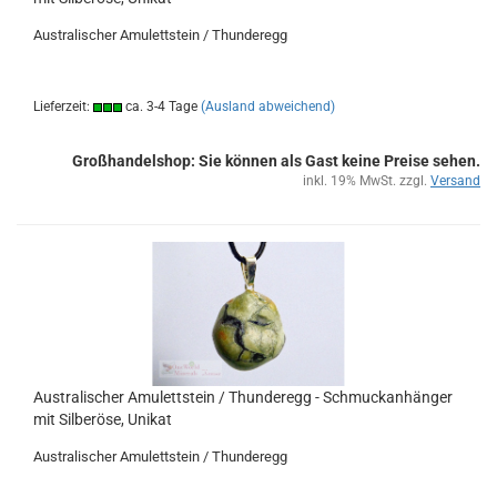
Aus­tra­li­scher Amu­lett­stein / Thun­de­r­egg
Lieferzeit:
ca. 3-4 Tage
(Ausland abweichend)
Großhandelshop: Sie können als Gast keine Preise sehen.
inkl. 19% MwSt. zzgl.
Versand
Aus­tra­li­scher Amu­lett­stein / Thun­de­r­egg - Schmuck­an­hän­ger
mit Sil­ber­ö­se, Uni­kat
Aus­tra­li­scher Amu­lett­stein / Thun­de­r­egg