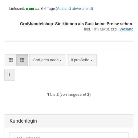
Lieferzeit:
ca. 3-4 Tage
(Ausland abweichend)
Großhandelshop: Sie können als Gast keine Preise sehen.
inkl. 19% MwSt. zzgl.
Versand
Sortieren nach
pro Seite
Sortieren nach
8 pro Seite
1
1
bis
2
(von insgesamt
2
)
Kundenlogin
E-