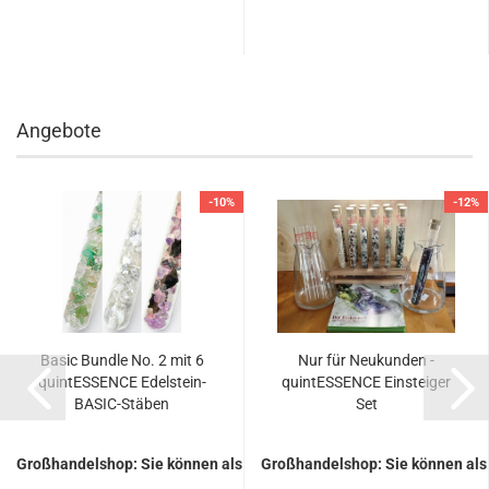
Angebote
-10%
-12%
Basic Bund­le No. 2 mit 6
Nur für Neu­kun­den -
quintESSENCE Edelstein-​​
quintESSENCE Ein­stei­ger
BASIC-​Stäben
Set
Großhandelshop: Sie können als Gast keine Preise sehen.
Großhandelshop: Sie können als 