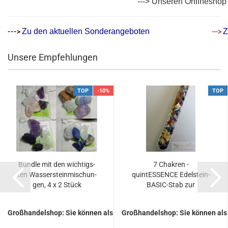
---> Unseren Onlineshop
Zu den aktuellen Sonderangeboten
Z
--->
--->
Unsere Empfehlungen
TOP
-10%
TOP
Bund­le mit den wich­tigs­
7 Cha­kren -
ten Was­ser­stein­mi­schun­
quintESSENCE Edelstein-​​
gen, 4 x 2 Stück
BASIC-​Stab zur
Trinkwasser-​​En­er­ge­ti­sie­
rung
Großhandelshop: Sie können als Gast keine Preise sehen.
Großhandelshop: Sie können als 