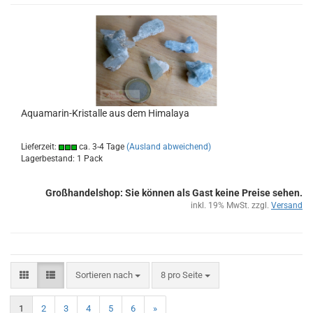
Aquamarin-​​Kris­tal­le aus dem Hi­ma­la­ya
Lieferzeit:
ca. 3-4 Tage
(Ausland abweichend)
Lagerbestand: 1 Pack
Großhandelshop: Sie können als Gast keine Preise sehen.
inkl. 19% MwSt. zzgl.
Versand
Sortieren nach
pro Seite
Sortieren nach
8 pro Seite
1
2
3
4
5
6
»