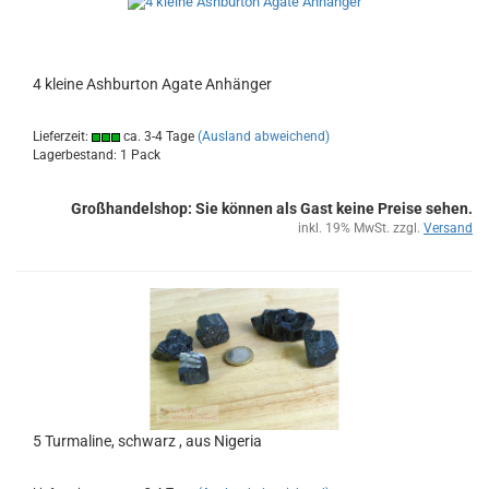
4 klei­ne Ash­bur­ton Agate An­hän­ger
Lieferzeit:
ca. 3-4 Tage
(Ausland abweichend)
Lagerbestand: 1 Pack
Großhandelshop: Sie können als Gast keine Preise sehen.
inkl. 19% MwSt. zzgl.
Versand
5 Turma­li­ne, schwarz , aus Ni­ge­ria