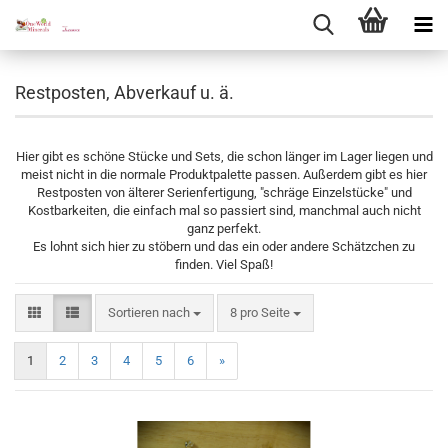
Restposten, Abverkauf u. ä.
Hier gibt es schöne Stücke und Sets, die schon länger im Lager liegen und
meist nicht in die normale Produktpalette passen. Außerdem gibt es hier
Restposten von älterer Serienfertigung, "schräge Einzelstücke" und
Kostbarkeiten, die einfach mal so passiert sind, manchmal auch nicht
ganz perfekt.
Es lohnt sich hier zu stöbern und das ein oder andere Schätzchen zu
finden. Viel Spaß!
Sortieren nach
pro Seite
Sortieren nach
8 pro Seite
1
2
3
4
5
6
»