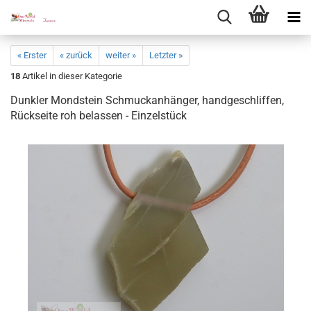
« Erster
« zurück
weiter »
Letzter »
18
Artikel in dieser Kategorie
Dunk­ler Mond­stein Schmuck­an­hän­ger, hand­ge­schlif­fen,
Rück­sei­te roh be­las­sen - Ein­zel­stück