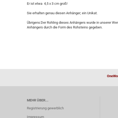
Er ist etwa 4,5 x 3 cm groß!
Sie erhalten genau diesen Anhänger; ein Unikat.
Übrigens:Der Rohling dieses Anhängers wurde in unserer Werk
Anhängers durch die Form des Rohsteins gegeben.
OneWor
MEHR ÜBER...
Registrierung gewerblich
Impressum