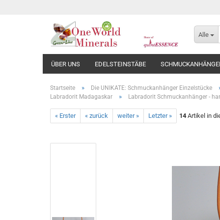
Alle
ÜBER UNS
EDELSTEINSTÄBE
SCHMUCKANHÄNGE
»
Startseite
Die UNIKATE: Schmuckanhänger Einzelstücke
»
Labradorit Madagaskar
Labradorit Schmuckanhänger - handg
« Erster
« zurück
weiter »
Letzter »
14
Artikel in d