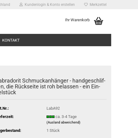
chland
Kundenlogin & Konto erstellen
Merkzettel
Ihr Warenkorb
KONTAKT
a­bra­do­rit Schmuck­an­hän­ger - hand­ge­schlif­
n, die Rück­sei­te ist roh be­las­sen - ein Ein­
el­stück
ssen?
t.Nr.:
LabA92
eferzeit:
ca. 3-4 Tage
(Ausland abweichend)
gerbestand:
1
Stück