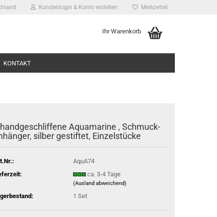
chland
Kundenlogin & Konto erstellen
Merkzettel
Ihr Warenkorb
KONTAKT
 hand­ge­schlif­fe­ne Aqua­ma­ri­ne , Schmuck­
­hän­ger, sil­ber ge­stif­tet, Ein­zel­stü­cke
ssen?
t.Nr.:
AquA74
eferzeit:
ca. 3-4 Tage
(Ausland abweichend)
gerbestand:
1
Set