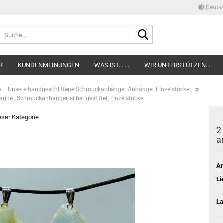
Deuts
Lieferland
Suche...
E-Mail
R
KUNDENMEINUNGEN
WAS IST.......
WIR UNTERSTÜTZEN....
Passwort
»
»
Unsere handgeschliffene Schmuckanhänger Anhänger Einzelstücke
ine , Schmuckanhänger, silber gestiftet, Einzelstücke
ieser Kategorie
2
an
Konto erstellen
Passwort verge
Ar
Li
La