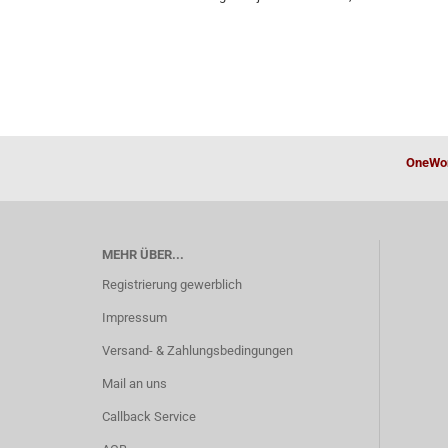
OneWor
MEHR ÜBER...
Registrierung gewerblich
Impressum
Versand- & Zahlungsbedingungen
Mail an uns
Callback Service