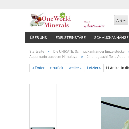
Alle
ÜBER UNS
EDELSTEINSTÄBE
SCHMUCKANHÄNGE
»
Startseite
Die UNIKATE: Schmuckanhänger Einzelstücke
»
Aquamarin aus dem Himalaya
2 handgeschliffene Aquamar
« Erster
« zurück
weiter »
Letzter »
11
Artikel in d