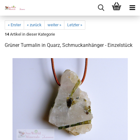
« Erster
« zurück
weiter »
Letzter »
14
Artikel in dieser Kategorie
Grü­ner Turma­lin in Quarz, Schmuck­an­hän­ger - Ein­zel­stück