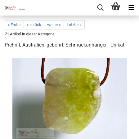
« Erster
« zurück
weiter »
Letzter »
71
Artikel in dieser Kategorie
Prehnit, Aus­tra­li­en, ge­bohrt, Schmuck­an­hän­ger - Uni­kat