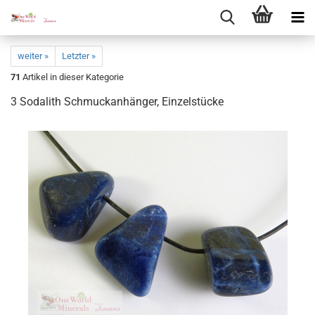
weiter »
Letzter »
71
Artikel in dieser Kategorie
3 So­da­lith Schmuck­an­hän­ger, Ein­zel­stü­cke