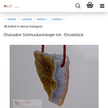
« Erster
« zurück
weiter »
Letzter »
15
Artikel in dieser Kategorie
Chal­ce­don Schmuck­an­hän­ger roh - Ein­zel­stück