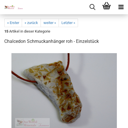
« Erster
« zurück
weiter »
Letzter »
15
Artikel in dieser Kategorie
Chal­ce­don Schmuck­an­hän­ger roh - Ein­zel­stück