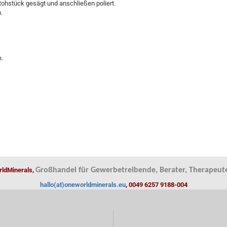
ohstück gesägt und anschließen poliert.
.
n.
ldMinerals,
Großhandel für Gewerbetreibende, Berater, Therapeute
hallo(at)oneworldminerals.eu
, 0049 6257 9188-004