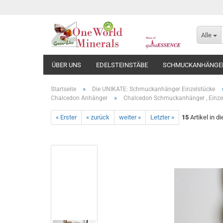
Alle
ÜBER UNS
EDELSTEINSTÄBE
SCHMUCKANHÄNGE
»
Startseite
Die UNIKATE: Schmuckanhänger Einzelstücke
»
Chalcedon Anhänger
Chalcedon Schmuckanhänger , Einze
« Erster
« zurück
weiter »
Letzter »
15
Artikel in d