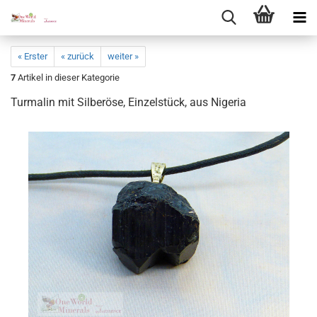
« Erster
« zurück
weiter »
7
Artikel in dieser Kategorie
Turma­lin mit Sil­ber­ö­se, Ein­zel­stück, aus Ni­ge­ria