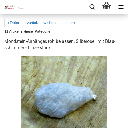
« Erster
« zurück
weiter »
Letzter »
12
Artikel in dieser Kategorie
Mondstein-​Anhänger, roh be­las­sen, Sil­ber­ö­se , mit Blau­
schim­mer - Ein­zel­stück