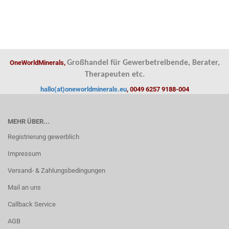
OneWorldMinerals,
Großhandel für Gewerbetreibende, Berater,
Therapeuten etc.
hallo(at)oneworldminerals.eu
, 0049 6257 9188-004
MEHR ÜBER...
Registrierung gewerblich
Impressum
Versand- & Zahlungsbedingungen
Mail an uns
Callback Service
AGB