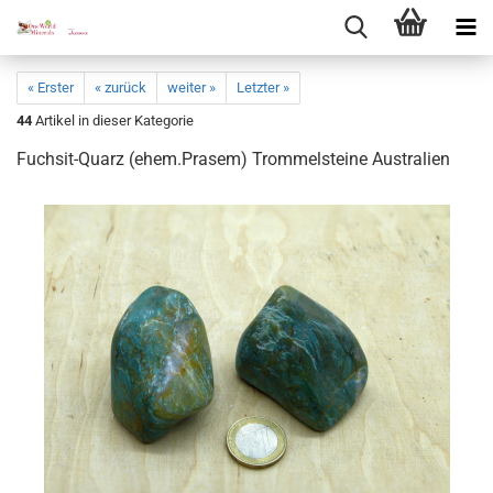
« Erster
« zurück
weiter »
Letzter »
44
Artikel in dieser Kategorie
Fuchsit-​Quarz (ehem.Pra­sem) Trom­mel­stei­ne Aus­tra­li­en