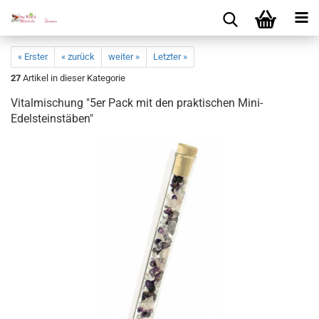
« Erster
« zurück
weiter »
Letzter »
27
Artikel in dieser Kategorie
Vi­tal­mi­schung "5er Pack mit den prak­ti­schen Mini-​
Edelsteinstäben"