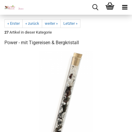
« Erster
« zurück
weiter »
Letzter »
27
Artikel in dieser Kategorie
Power - mit Ti­ge­rei­sen & Berg­kris­tall