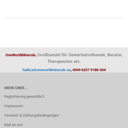
OneWorldMinerals,
Großhandel für Gewerbetreibende, Berater,
Therapeuten etc.
hallo(at)oneworldminerals.eu
, 0049 6257 9188-004
MEHR ÜBER...
Registrierung gewerblich
Impressum
Versand- & Zahlungsbedingungen
Mail an uns