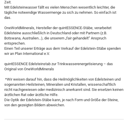
Zeit.
Mit Edelsteinwasser fällt es vielen Menschen wesentlich leichter, die
tägliche notwendige Wassermenge zu sich zu nehmen. So einfach ist
das.
OneWorldMinerals, Hersteller der quintESSENCE-Stäbe, verarbeitet
Edelsteine ausschließlich in Deutschland oder mit Partnern (z.B.
Botswana, Australien…), die unserem „fair gehandelt“ Anspruch
entsprechen.
Einen Teil unserer Erträge aus dem Verkauf der Edelstein-Stäbe spenden
wir an Plan International e.V.
quintESSENCE Edelsteinstab zur Trinkwasserenergetisierung – das
Original von OneWorldMinerals
*Wir weisen darauf hin, dass die Heilmöglichkeiten von Edelsteinen und
sogenannten Heilsteinen, Mineralien und Kristallen, wissenschaftlich
nicht nachgewiesen oder medizinisch anerkannt sind. Sie ersetzen keinen
ärztlichen Rat oder ärztliche Hilfe.
Die Optik der Edelstein-Stäbe kann, je nach Form und Größe der Steine,
von den gezeigten Bildern abweichen.