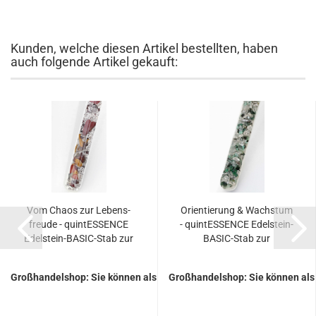
Kunden, welche diesen Artikel bestellten, haben
auch folgende Artikel gekauft:
Vom Chaos zur Le­bens­
Ori­en­tie­rung & Wachs­tum
freu­de - quintESSENCE
- quintESSENCE Edelstein-​​
Edelstein-​​BASIC-​Stab zur
BASIC-​Stab zur
Trinkwasser-​​En­er­ge­ti­sie­
Trinkwasser-​​En­er­ge­ti­sie­
rung
rung
Großhandelshop: Sie können als Gast keine Preise sehen.
Großhandelshop: Sie können als 