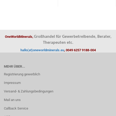
OneWorldMinerals,
Großhandel für Gewerbetreibende, Berater,
Therapeuten etc.
hallo(at)oneworldminerals.eu
, 0049 6257 9188-004
MEHR ÜBER...
Registrierung gewerblich
Impressum
Versand- & Zahlungsbedingungen
Mail an uns
Callback Service