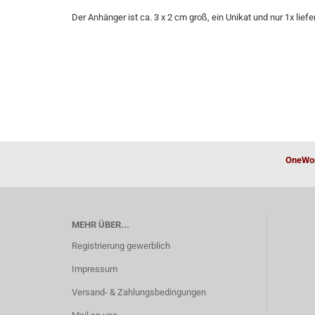
Der Anhänger ist ca. 3 x 2 cm groß, ein Unikat und nur 1x liefe
OneWor
MEHR ÜBER...
Registrierung gewerblich
Impressum
Versand- & Zahlungsbedingungen