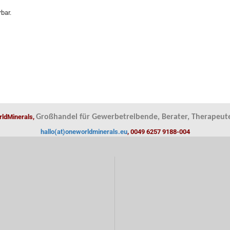
rbar.
ldMinerals,
Großhandel für Gewerbetreibende, Berater, Therapeute
hallo(at)oneworldminerals.eu
, 0049 6257 9188-004