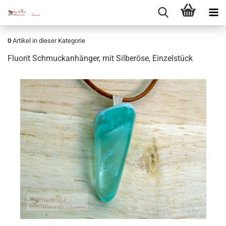
0
Artikel in dieser Kategorie
Fluo­rit Schmuck­an­hän­ger, mit Sil­ber­ö­se, Ein­zel­stück