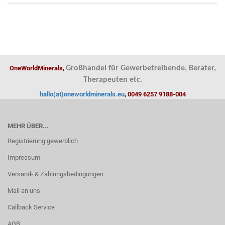
OneWorldMinerals,
Großhandel für Gewerbetreibende, Berater,
Therapeuten etc.
hallo(at)oneworldminerals.eu
, 0049 6257 9188-004
MEHR ÜBER...
Registrierung gewerblich
Impressum
Versand- & Zahlungsbedingungen
Mail an uns
Callback Service
AGB