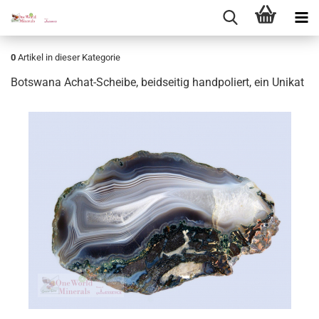
0
Artikel in dieser Kategorie
Bots­wa­na Achat-​Scheibe, beid­sei­tig hand­po­liert, ein Uni­kat