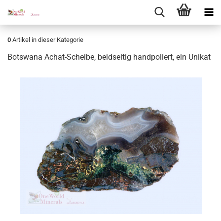
0
Artikel in dieser Kategorie
Bots­wa­na Achat-​Scheibe, beid­sei­tig hand­po­liert, ein Uni­kat