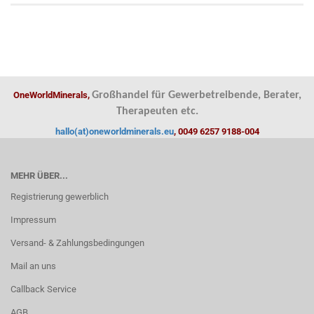
OneWorldMinerals,
Großhandel für Gewerbetreibende, Berater,
Therapeuten etc.
hallo(at)oneworldminerals.eu
, 0049 6257 9188-004
MEHR ÜBER...
Registrierung gewerblich
Impressum
Versand- & Zahlungsbedingungen
Mail an uns
Callback Service
AGB