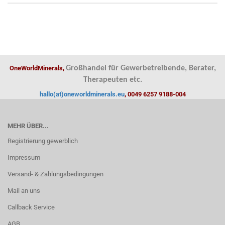
OneWorldMinerals,
Großhandel für Gewerbetreibende, Berater,
Therapeuten etc.
hallo(at)oneworldminerals.eu
, 0049 6257 9188-004
MEHR ÜBER...
Registrierung gewerblich
Impressum
Versand- & Zahlungsbedingungen
Mail an uns
Callback Service
AGB