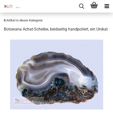
0
Artikel in dieser Kategorie
Bots­wa­na Achat-​Scheibe, beid­sei­tig hand­po­liert, ein Uni­kat