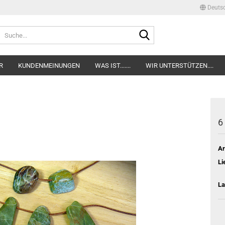
Deuts
Lieferland
Suche...
E-Mail
R
KUNDENMEINUNGEN
WAS IST.......
WIR UNTERSTÜTZEN....
Passwort
6 
Konto erstellen
Ar
Passwort verge
Li
La