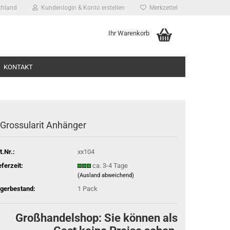
chland
Kundenlogin & Konto erstellen
Merkzettel
Ihr Warenkorb
KONTAKT
Gros­su­la­rit An­hän­ger
t.Nr.:
xx104
ssen?
eferzeit:
ca. 3-4 Tage
(Ausland abweichend)
gerbestand:
1
Pack
Großhandelshop: Sie können als