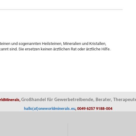
teinen und sogenannten Heilsteinen, Mineralien und Kristallen,
nt sind. Sie ersetzen keinen ärztlichen Rat oder ärztliche Hilfe.
ldMinerals,
Großhandel für Gewerbetreibende, Berater, Therapeute
hallo(at)oneworldminerals.eu
, 0049 6257 9188-004