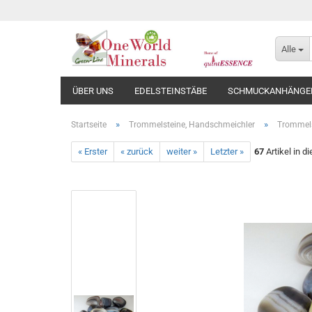
Alle
ÜBER UNS
EDELSTEINSTÄBE
SCHMUCKANHÄNGE
»
»
Startseite
Trommelsteine, Handschmeichler
Trommels
« Erster
« zurück
weiter »
Letzter »
67
Artikel in d