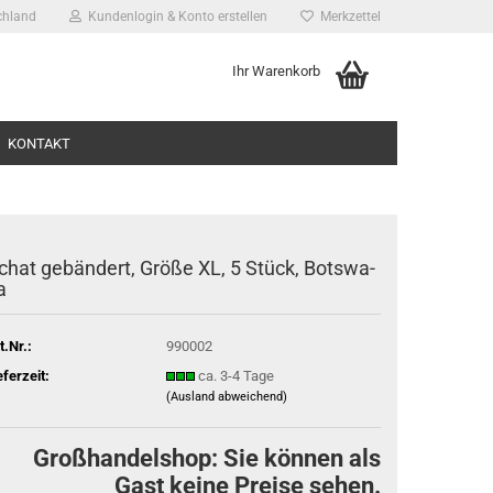
chland
Kundenlogin & Konto erstellen
Merkzettel
Ihr Warenkorb
KONTAKT
chat ge­bän­dert, Größe XL, 5 Stück, Bots­wa­
a
t.Nr.:
990002
ssen?
eferzeit:
ca. 3-4 Tage
(Ausland abweichend)
Großhandelshop: Sie können als
Gast keine Preise sehen.