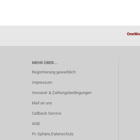
OneWor
MEHR ÜBER...
Registrierung gewerblich
Impressum
Versand- & Zahlungsbedingungen
Mail an uns
Callback Service
AGB
Pr.-Sphäre,Datenschutz