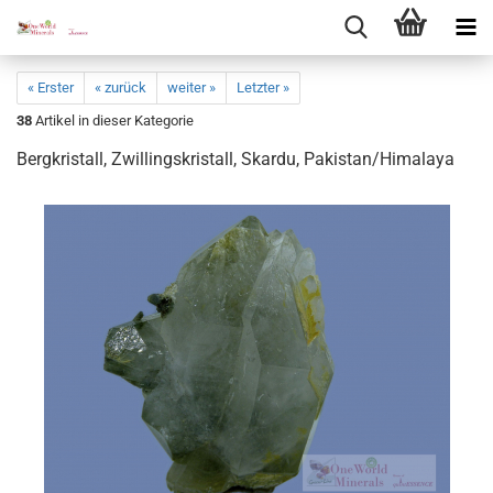
« Erster
« zurück
weiter »
Letzter »
38
Artikel in dieser Kategorie
Berg­kris­tall, Zwil­lings­kris­tall, Skar­du, Pa­ki­stan/Hi­ma­la­ya