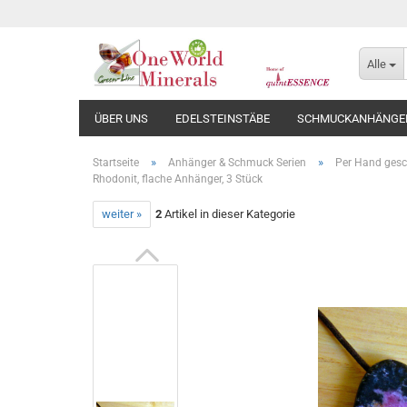
Alle
ÜBER UNS
EDELSTEINSTÄBE
SCHMUCKANHÄNGE
»
»
Startseite
Anhänger & Schmuck Serien
Per Hand gesc
Rhodonit, flache Anhänger, 3 Stück
weiter »
2
Artikel in dieser Kategorie