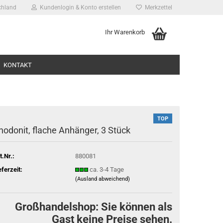
chland
Kundenlogin & Konto erstellen
Merkzettel
Ihr Warenkorb
KONTAKT
TOP
ho­do­nit, fla­che An­hän­ger, 3 Stück
t.Nr.:
880081
ssen?
eferzeit:
ca. 3-4 Tage
(Ausland abweichend)
Großhandelshop: Sie können als
Gast keine Preise sehen.