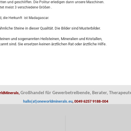
n und geschliffen. Die Politur erledigen dann unsere Maschinen.
tet meist 3 verschiedene Größen .
nd, die Herkunft ist Madagascar.
liche Steine in dieser Qualität. Die Bilder sind Musterbilder.
teinen und sogenannten Heilsteinen, Mineralien und Kristallen,
nt sind. Sie ersetzen keinen ärztlichen Rat oder ärztliche Hilfe.
ldMinerals,
Großhandel für Gewerbetreibende, Berater, Therapeute
hallo(at)oneworldminerals.eu
, 0049 6257 9188-004