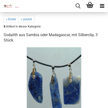
« Erster
« zurück
8
Artikel in dieser Kategorie
So­da­lith aus Sam­bia oder Ma­da­gas­car, mit Sil­ber­clip, 3
Stück