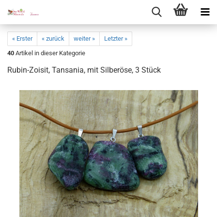
« Erster
« zurück
weiter »
Letzter »
40
Artikel in dieser Kategorie
Rubin-​Zoisit, Tan­sa­nia, mit Sil­ber­ö­se, 3 Stück