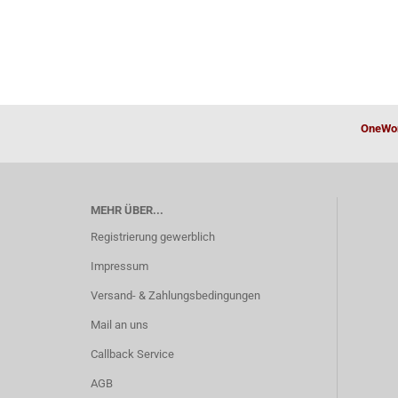
OneWor
MEHR ÜBER...
Registrierung gewerblich
Impressum
Versand- & Zahlungsbedingungen
Mail an uns
Callback Service
AGB