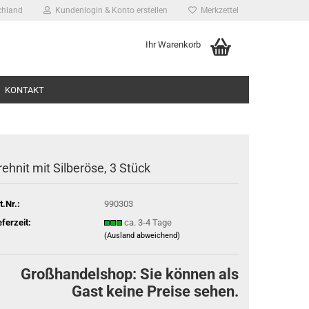
chland
Kundenlogin & Konto erstellen
Merkzettel
Ihr Warenkorb
KONTAKT
rehnit mit Sil­ber­ö­se, 3 Stück
t.Nr.:
990303
ssen?
eferzeit:
ca. 3-4 Tage
(Ausland abweichend)
Großhandelshop: Sie können als
Gast keine Preise sehen.