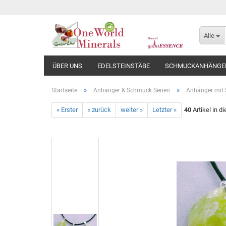
Alle
ÜBER UNS
EDELSTEINSTÄBE
SCHMUCKANHÄNGE
»
»
Startseite
Anhänger & Schmuck Serien
Anhänger mit S
« Erster
« zurück
weiter »
Letzter »
40
Artikel in d