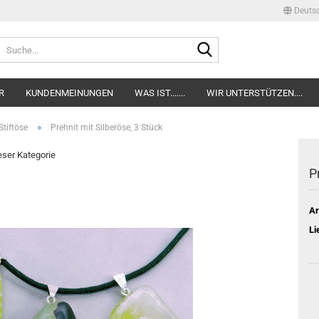
Deuts
Lieferland
Suche...
E-Mail
R
KUNDENMEINUNGEN
WAS IST.......
WIR UNTERSTÜTZEN....
Passwort
»
tiftöse
Prehnit mit Silberöse, 3 Stück
ieser Kategorie
P
Konto erstellen
Ar
Passwort verge
Li