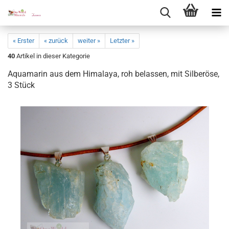
« Erster
« zurück
weiter »
Letzter »
40
Artikel in dieser Kategorie
Aqua­ma­rin aus dem Hi­ma­la­ya, roh be­las­sen, mit Sil­ber­ö­se,
3 Stück