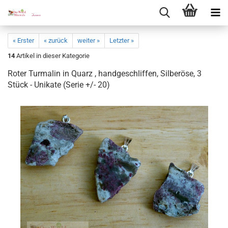
« Erster
« zurück
weiter »
Letzter »
14
Artikel in dieser Kategorie
Roter Turma­lin in Quarz , hand­ge­schlif­fen, Sil­ber­ö­se, 3
Stück - Uni­ka­te (Serie +/- 20)