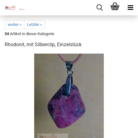
weiter »
Letzter »
34
Artikel in dieser Kategorie
Rho­do­nit, mit Sil­ber­clip, Ein­zel­stück