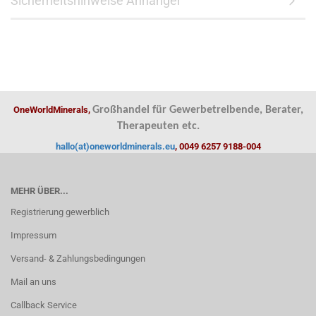
Sicherheitshinweise Anhänger
OneWorldMinerals,
Großhandel für Gewerbetreibende, Berater,
Therapeuten etc.
hallo(at)oneworldminerals.eu
, 0049 6257 9188-004
MEHR ÜBER...
Registrierung gewerblich
Impressum
Versand- & Zahlungsbedingungen
Mail an uns
Callback Service